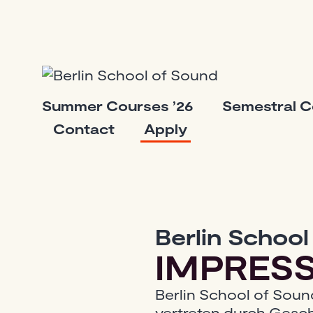
Skip
to
content
Berlin
Summer Courses ’26
Semestral 
School
Contact
Apply
of
Sound
Berlin School
IMPRES
Berlin School of Sou
vertreten durch Gesch