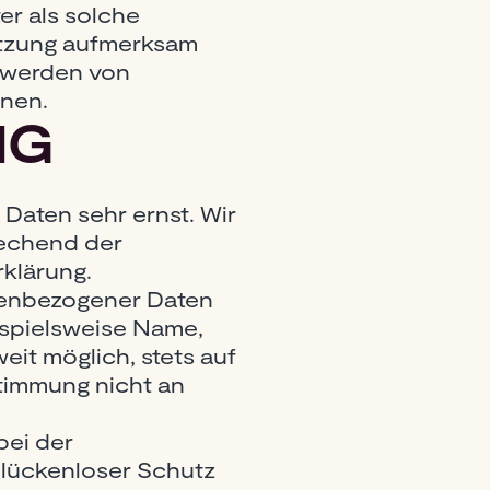
er als solche
etzung aufmerksam
twerden von
rnen.
NG
Daten sehr ernst. Wir
rechend der
klärung.
nenbezogener Daten
ispielsweise Name,
eit möglich, stets auf
stimmung nicht an
bei der
 lückenloser Schutz