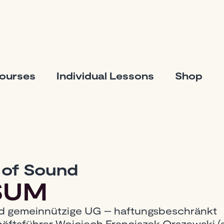
Courses
Individual Lessons
Shop
 of Sound
SUM
nd gemeinnützige UG – haftungsbeschränkt
äftsführer Wojciech Franciszek Orszewski (a