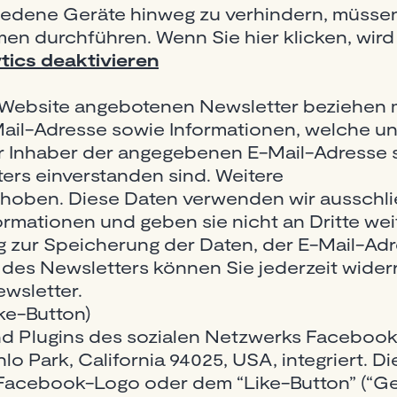
iedene Geräte hinweg zu verhindern, müsse
men durchführen. Wenn Sie hier klicken, wi
tics deaktivieren
 Website angebotenen Newsletter beziehen 
Mail-Adresse sowie Informationen, welche u
er Inhaber der angegebenen E-Mail-Adresse 
rs einverstanden sind. Weitere
hoben. Diese Daten verwenden wir ausschli
rmationen und geben sie nicht an Dritte weit
ung zur Speicherung der Daten, der E-Mail-A
es Newsletters können Sie jederzeit wider
ewsletter.
ke-Button)
nd Plugins des sozialen Netzwerks Faceboo
nlo Park, California 94025, USA, integriert. 
acebook-Logo oder dem “Like-Button” (“Gefä