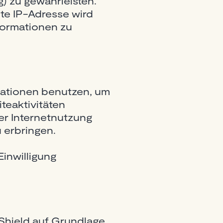
) zu gewährleisten.
te IP-Adresse wird
formationen zu
mationen benutzen, um
teaktivitäten
er Internetnutzung
 erbringen.
Einwilligung
hield auf Grundlage