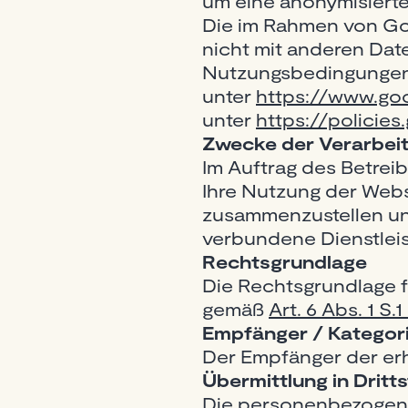
um eine anonymisierte
Die im Rahmen von Goo
nicht mit anderen Da
Nutzungsbedingungen 
unter
https://www.goo
unter
https://policie
Zwecke der Verarbei
Im Auftrag des Betrei
Ihre Nutzung der Webs
zusammenzustellen un
verbundene Dienstlei
Rechtsgrundlage
Die Rechtsgrundlage fü
gemäß
Art. 6 Abs. 1 S.
Empfänger / Kategor
Der Empfänger der er
Übermittlung in Dritt
Die personenbezogene