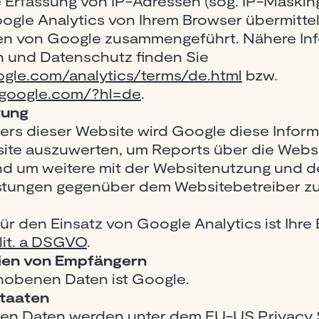
 Erfassung von IP-Adressen (sog. IP-Masking
gle Analytics von Ihrem Browser übermittel
ten von Google zusammengeführt. Nähere In
und Datenschutz finden Sie
gle.com/analytics/terms/de.html
bzw.
s.google.com/?hl=de
.
tung
bers dieser Website wird Google diese Infor
ite auszuwerten, um Reports über die Websi
d um weitere mit der Websitenutzung und d
stungen gegenüber dem Websitebetreiber zu
r den Einsatz von Google Analytics ist Ihre 
1 lit. a DSGVO
.
ien von Empfängern
hobenen Daten ist Google.
staaten
n Daten werden unter dem EU-US Privacy S