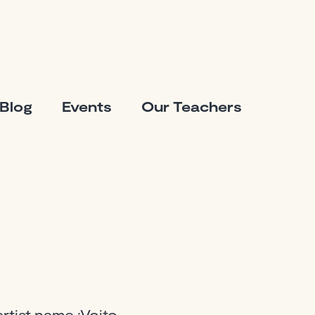
Blog
Events
Our Teachers
rtist name :Vojto